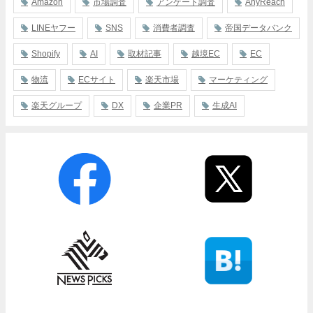
Amazon
市場調査
アンケート調査
AnyReach
LINEヤフー
SNS
消費者調査
帝国データバンク
Shopify
AI
取材記事
越境EC
EC
物流
ECサイト
楽天市場
マーケティング
楽天グループ
DX
企業PR
生成AI