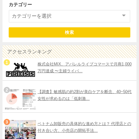
カテゴリー
検索
アクセスランキング
株式会社MIX、アパレルライブコマースで月商1,000
万円達成 〜主婦ライバ...
【調査】敏感肌の約2割が美白ケアを断念、40~50代
女性が求めるのは「低刺激...
ベトナム卸販売の具体的な進め方とは？ 代理店との
付き合い方、小売店の開拓手法...