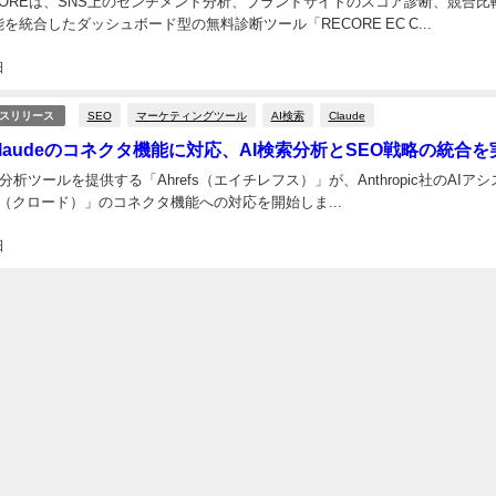
COREは、SNS上のセンチメント分析、ブランドサイトのスコア診断、競合比
を統合したダッシュボード型の無料診断ツール「RECORE EC C...
日
SEO
マーケティングツール
AI検索
Claude
スリリース
がClaudeのコネクタ機能に対応、AI検索分析とSEO戦略の統合を
索分析ツールを提供する「Ahrefs（エイチレフス）」が、Anthropic社のAIアシ
de（クロード）」のコネクタ機能への対応を開始しま...
日