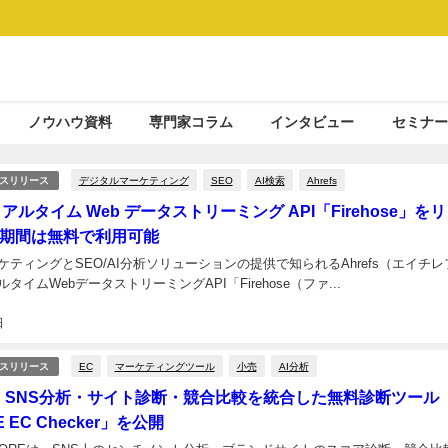
ノウハウ資料
専門家コラム
インタビュー
セミナー
デジタルマーケティング
SEO
AI検索
Ahrefs
スリリース
がリアルタイム Web データストリーミング API「Firehose」を
期間は無料で利用可能
ティングとSEO/AI分析ソリューションの提供で知られるAhrefs（エイチレ
タイムWebデータストリーミングAPI「Firehose（ファ...
日
EC
マーケティングツール
小売
AI分析
スリリース
E、SNS分析・サイト診断・競合比較を統合した無料診断ツール
 EC Checker」を公開