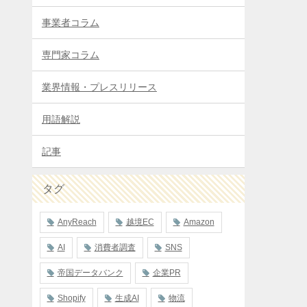
事業者コラム
専門家コラム
業界情報・プレスリリース
用語解説
記事
タグ
AnyReach
越境EC
Amazon
AI
消費者調査
SNS
帝国データバンク
企業PR
Shopify
生成AI
物流