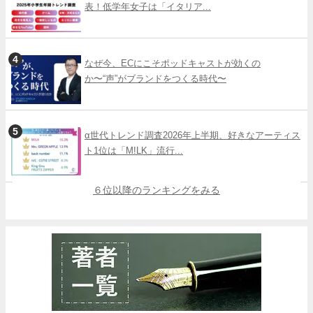
表！低学年女子は「イタリア...
なぜ今、ECにこそポッドキャストが効くの
か〜“声”がブランドをつくる時代〜
α世代トレンド調査2026年上半期、好きなアーティス
ト1位は「M!LK」流行...
６位以降のランキングをみる