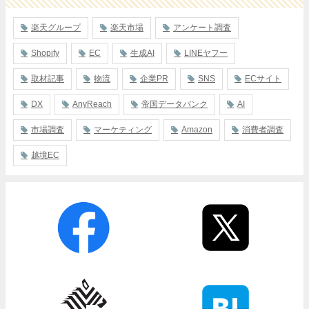
楽天グループ
楽天市場
アンケート調査
Shopify
EC
生成AI
LINEヤフー
取材記事
物流
企業PR
SNS
ECサイト
DX
AnyReach
帝国データバンク
AI
市場調査
マーケティング
Amazon
消費者調査
越境EC