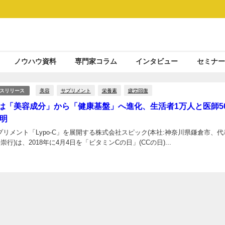
ノウハウ資料
専門家コラム
インタビュー
セミナー
美容
サプリメント
栄養素
疲労回復
スリリース
は「美容成分」から「健康基盤」へ進化、生活者1万人と医師5
明
プリメント「Lypo-C」を展開する株式会社スピック(本社:神奈川県鎌倉市、代
崇行)は、2018年に4月4日を「ビタミンCの日」(CCの日)...