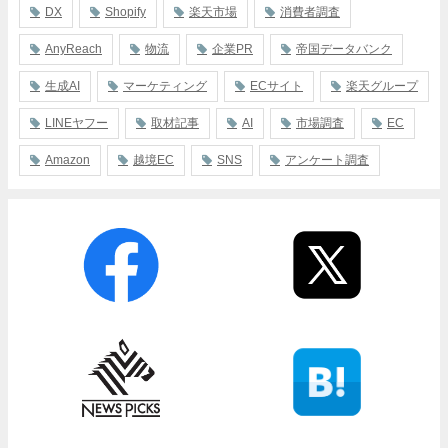
DX
Shopify
楽天市場
消費者調査
AnyReach
物流
企業PR
帝国データバンク
生成AI
マーケティング
ECサイト
楽天グループ
LINEヤフー
取材記事
AI
市場調査
EC
Amazon
越境EC
SNS
アンケート調査