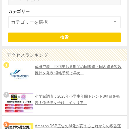
カテゴリー
検索
アクセスランキング
成田空港、2026年お盆期間の国際線・国内線旅客数
推計を発表 混雑予想で早め...
小学館調査：2025年小学生年間トレンド8項目を発
表！低学年女子は「イタリア...
Amazon DSP広告のAI化が変えるこれからの広告運