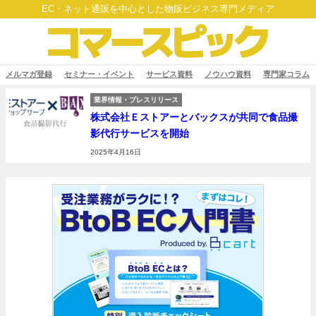
EC・ネット通販を中心とした物販ビジネス専門メディア
メルマガ登録
セミナー・イベント
サービス資料
ノウハウ資料
専門家コラム
業界情報・プレスリリース
株式会社Ｅストアーとバックスが共同で食品撮
影代行サービスを開始
2025年4月16日