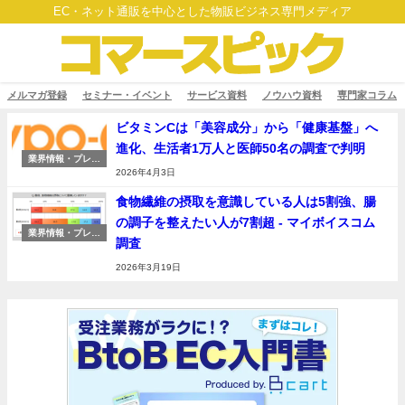
EC・ネット通販を中心とした物販ビジネス専門メディア
メルマガ登録
セミナー・イベント
サービス資料
ノウハウ資料
専門家コラム
ビタミンCは「美容成分」から「健康基盤」へ
進化、生活者1万人と医師50名の調査で判明
業界情報・プレス
リリース
2026年4月3日
食物繊維の摂取を意識している人は5割強、腸
の調子を整えたい人が7割超 - マイボイスコム
業界情報・プレス
調査
リリース
2026年3月19日