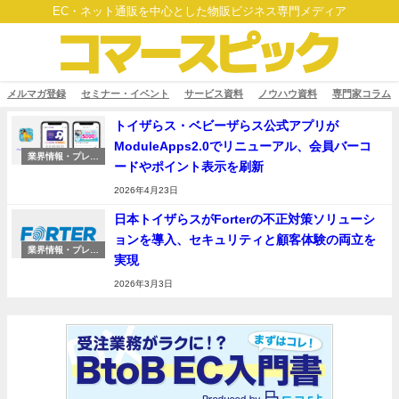
EC・ネット通販を中心とした物販ビジネス専門メディア
メルマガ登録
セミナー・イベント
サービス資料
ノウハウ資料
専門家コラム
トイザらス・ベビーザらス公式アプリが
ModuleApps2.0でリニューアル、会員バーコ
業界情報・プレス
ードやポイント表示を刷新
リリース
2026年4月23日
日本トイザらスがForterの不正対策ソリューシ
ョンを導入、セキュリティと顧客体験の両立を
業界情報・プレス
実現
リリース
2026年3月3日