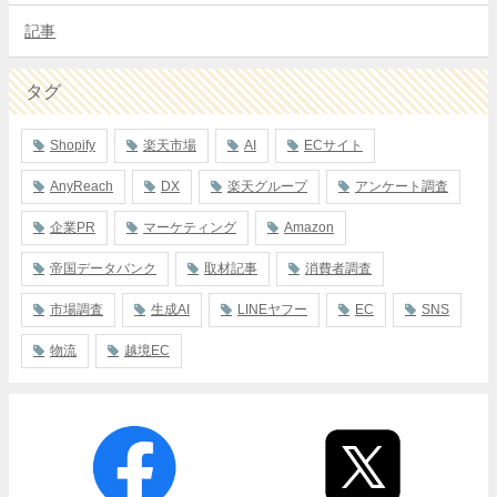
記事
タグ
Shopify
楽天市場
AI
ECサイト
AnyReach
DX
楽天グループ
アンケート調査
企業PR
マーケティング
Amazon
帝国データバンク
取材記事
消費者調査
市場調査
生成AI
LINEヤフー
EC
SNS
物流
越境EC