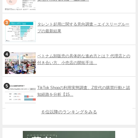
タレント起用に関する意向調査 – エイスリーグルー
プの最新結果
ベトナム卸販売の具体的な進め方とは？ 代理店との
付き合い方、小売店の開拓手法...
TikTok Shopの利用実態調査、Z世代の購買行動と認
知経路を分析【15...
６位以降のランキングをみる