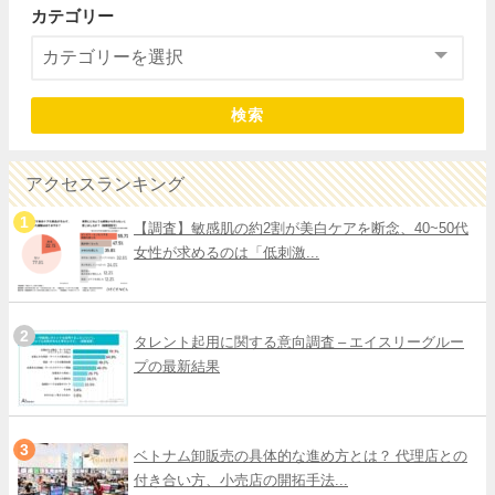
カテゴリー
検索
アクセスランキング
【調査】敏感肌の約2割が美白ケアを断念、40~50代
女性が求めるのは「低刺激...
タレント起用に関する意向調査 – エイスリーグルー
プの最新結果
ベトナム卸販売の具体的な進め方とは？ 代理店との
付き合い方、小売店の開拓手法...