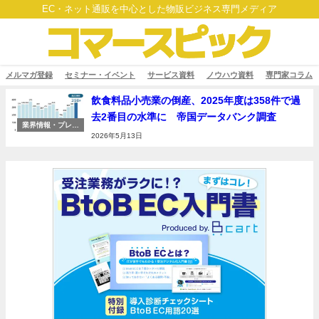
EC・ネット通販を中心とした物販ビジネス専門メディア
メルマガ登録
セミナー・イベント
サービス資料
ノウハウ資料
専門家コラム
飲食料品小売業の倒産、2025年度は358件で過
去2番目の水準に 帝国データバンク調査
業界情報・プレス
リリース
2026年5月13日