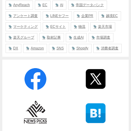
AnyReach
EC
AI
帝国データバンク
アンケート調査
LINEヤフー
企業PR
越境EC
マーケティング
ECサイト
物流
楽天市場
楽天グループ
取材記事
生成AI
市場調査
DX
Amazon
SNS
Shopify
消費者調査