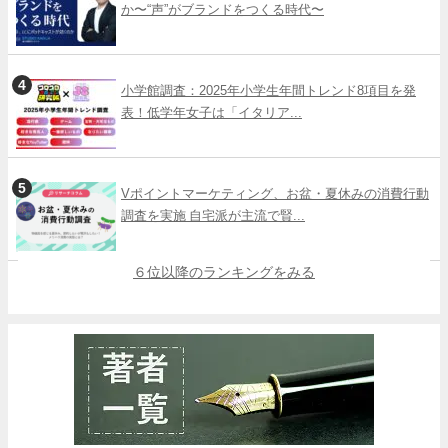
か〜“声”がブランドをつくる時代〜
小学館調査：2025年小学生年間トレンド8項目を発
表！低学年女子は「イタリア...
Vポイントマーケティング、お盆・夏休みの消費行動
調査を実施 自宅派が主流で賢...
６位以降のランキングをみる