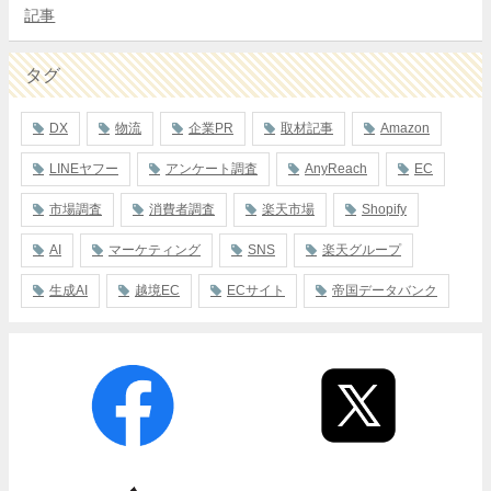
記事
タグ
DX
物流
企業PR
取材記事
Amazon
LINEヤフー
アンケート調査
AnyReach
EC
市場調査
消費者調査
楽天市場
Shopify
AI
マーケティング
SNS
楽天グループ
生成AI
越境EC
ECサイト
帝国データバンク