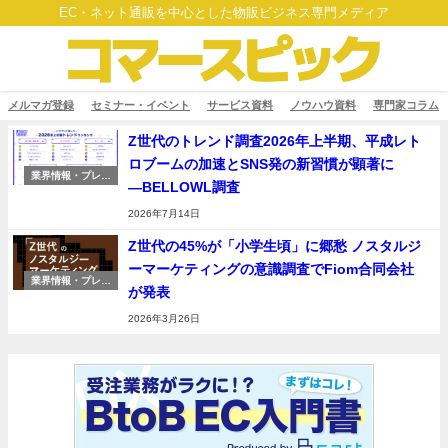
EC・ネット通販を中心とした物販ビジネス専門メディア
メルマガ登録
セミナー・イベント
サービス資料
ノウハウ資料
専門家コラム
Z世代のトレンド調査2026年上半期、平成レト
ロブームの加速とSNS発の新習慣が顕著に
業界情報・プレス
―BELLOWL調査
リリース
2026年7月14日
Z世代の45%が「小学生頃」に郷愁 ノスタルジ
ーマーケティングの意識調査でFiom合同会社
業界情報・プレス
が発表
リリース
2026年3月26日