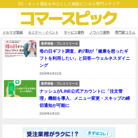
EC・ネット通販を中心とした物販ビジネス専門メディア
メルマガ登録
セミナー・イベント
サービス資料
ノウハウ資料
専門家コラム
業界情報・プレスリリース
母の日ギフト調査、約7割が「健康を想ったギ
フトを利用したい」と回答―ウェルネスダイニ
ング
2026年4月21日
業界情報・プレスリリース
ナッシュがLINE公式アカウントに「注文管
理」機能を導入、メニュー変更・スキップの締
切通知が可能に
2026年4月3日