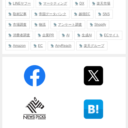
LINEヤフー
マーケティング
DX
楽天市場
取材記事
帝国データバンク
越境EC
SNS
市場調査
物流
アンケート調査
Shopify
消費者調査
企業PR
AI
生成AI
ECサイト
Amazon
EC
AnyReach
楽天グループ