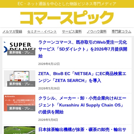
EC・ネット通販を中心とした物販ビジネス専門メディア
メルマガ登録
セミナー・イベント
サービス資料
ノウハウ資料
専門家コラム
ラクーンコマース、既存取引のWeb受注一元化
サービス「SDダイレクト」を2026年7月提供開
業界情報・プレス
始
リリース
2026年6月12日
ZETA、BtoB EC「NETSEA」にEC商品検索エ
ンジン「ZETA SEARCH」を導入
業界情報・プレス
リリース
2026年5月26日
クラシル、メーカー・卸・小売企業向けAIエー
ジェント「Kurashiru AI Supply Chain OS」
業界情報・プレス
の提供を開始
リリース
2026年5月8日
日本抹茶輸出機構が抹茶・碾茶の卸売・輸出サ