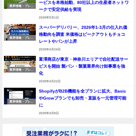
ービスを本格始動、80社以上の生産者ネットワ
業界情報・プレス
ークで安定供給を実現
リリース
2026年5月1日
スーパーデリバリー、2026年1-3月の仕入れ価
格動向を調査 米価格はピークアウトもチョコ
業界情報・プレス
レートやパンが上昇
リリース
2026年4月24日
富澤商店が東京・神奈川エリアで自社配送サー
ビスを開始 製パン・製菓業界向け卸事業を強
業界情報・プレス
化
リリース
2026年4月22日
ShopifyがB2B機能を全プランに拡大、Basic
やGrowプランでも卸売・直販を一元管理可能
業界情報・プレス
に
リリース
2026年4月6日