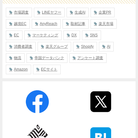
市場調査
LINEヤフー
生成AI
企業PR
越境EC
AnyReach
取材記事
楽天市場
EC
マーケティング
DX
SNS
消費者調査
楽天グループ
Shopify
AI
物流
帝国データバンク
アンケート調査
Amazon
ECサイト