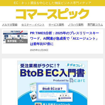
EC・ネット通販を中心とした物販ビジネス専門メディア
メルマガ登録
セミナー・イベント
サービス資料
ノウハウ資料
専門家コラム
PR TIMES分析：2025年のプレスリリースキー
ワード、AI関連が急成長で「AIエージェント」
業界情報・プレス
は前年比57倍に
リリース
2025年11月28日