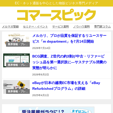
EC・ネット通販を中心とした物販ビジネス専門メディア
メルマガ登録
セミナー・イベント
サービス資料
ノウハウ資料
専門家コラム
メルカリ、プロが品質を保証するリユースサー
ビス「m department」を7月14日開始
業界情報・プレス
リリース
2026年7月14日
BCG調査、Z世代の約3割が中古・リファービ
ッシュ品を第一選択肢に―サステナブル消費の
業界情報・プレス
実態が明らかに
リリース
2026年6月2日
eBayが日本の越境EC市場を支える「eBay
Refurbishedプログラム」の詳細
業界情報・プレス
リリース
2025年4月1日