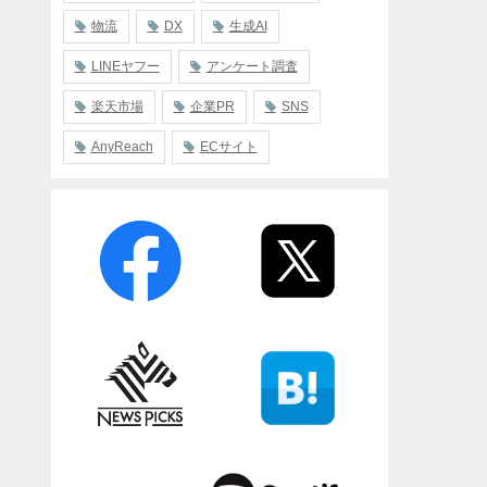
物流
DX
生成AI
LINEヤフー
アンケート調査
楽天市場
企業PR
SNS
AnyReach
ECサイト