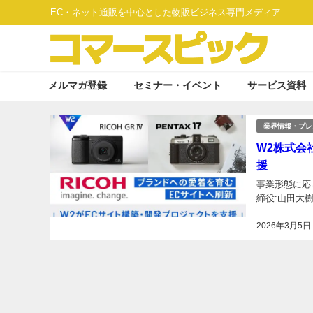
EC・ネット通販を中心とした物販ビジネス専門メディア
メルマガ登録
セミナー・イベント
サービス資料
業界情報・プレ
W2株式会
援
事業形態に応
締役:山田大樹
2026年3月5日