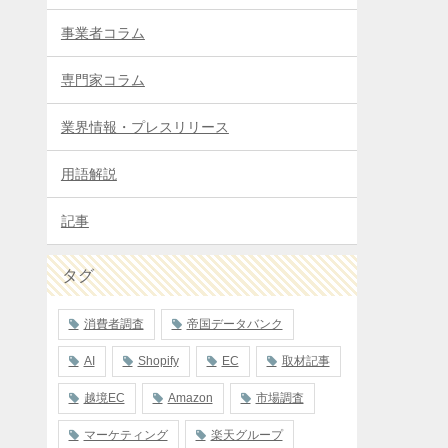
事業者コラム
専門家コラム
業界情報・プレスリリース
用語解説
記事
タグ
消費者調査
帝国データバンク
AI
Shopify
EC
取材記事
越境EC
Amazon
市場調査
マーケティング
楽天グループ