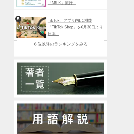
「M!LK」流行...
TikTok、アプリ内EC機能
「TikTok Shop」を6月30日より
日本...
６位以降のランキングをみる