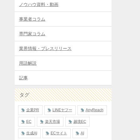
ノウハウ資料・動画
事業者コラム
専門家コラム
業界情報・プレスリリース
用語解説
記事
タグ
企業PR
LINEヤフー
AnyReach
EC
楽天市場
越境EC
生成AI
ECサイト
AI