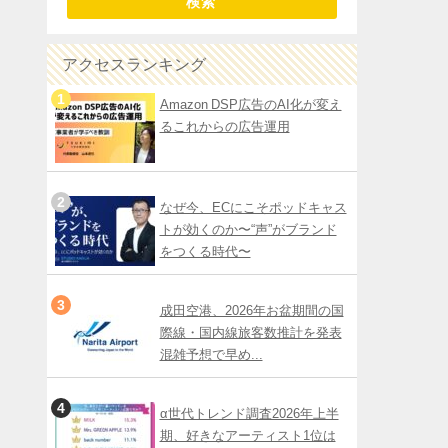
検索
アクセスランキング
Amazon DSP広告のAI化が変え
るこれからの広告運用
なぜ今、ECにこそポッドキャス
トが効くのか〜“声”がブランド
をつくる時代〜
成田空港、2026年お盆期間の国
際線・国内線旅客数推計を発表
混雑予想で早め...
α世代トレンド調査2026年上半
期、好きなアーティスト1位は