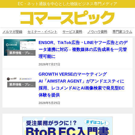
EC・ネット通販を中心とした物販ビジネス専門メディア
メルマガ登録
セミナー・イベント
サービス資料
ノウハウ資料
専門家コラム
ENSOR、TikTok広告・LINEヤフー広告とのデ
ータ連携に対応 - 複数媒体の広告成果を一元管
業界情報・プレス
理可能に
リリース
2026年7月27日
GROWTH VERSEのマーケティング
AI「AIMSTAR AGENT」がアンドエスティに
業界情報・プレス
採用、レコメンドAIとAI画像検索で発見型EC
リリース
体験を提供
2026年5月25日