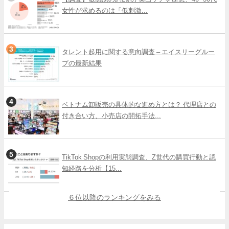
女性が求めるのは「低刺激...
タレント起用に関する意向調査 – エイスリーグルー
プの最新結果
ベトナム卸販売の具体的な進め方とは？ 代理店との
付き合い方、小売店の開拓手法...
TikTok Shopの利用実態調査、Z世代の購買行動と認
知経路を分析【15...
６位以降のランキングをみる