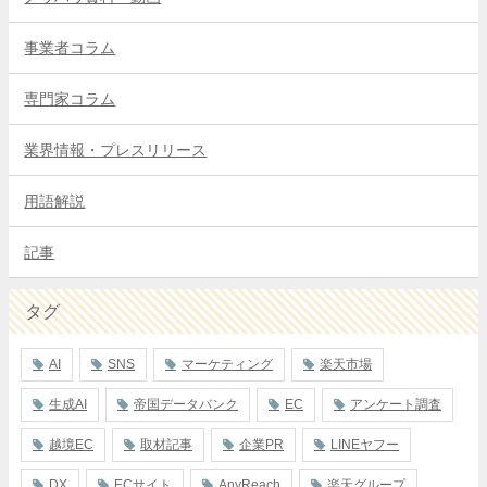
事業者コラム
専門家コラム
業界情報・プレスリリース
用語解説
記事
タグ
AI
SNS
マーケティング
楽天市場
生成AI
帝国データバンク
EC
アンケート調査
越境EC
取材記事
企業PR
LINEヤフー
DX
ECサイト
AnyReach
楽天グループ