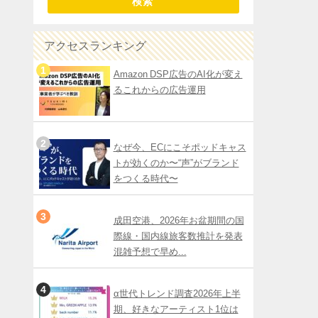
検索
アクセスランキング
Amazon DSP広告のAI化が変え
るこれからの広告運用
なぜ今、ECにこそポッドキャス
トが効くのか〜“声”がブランド
をつくる時代〜
成田空港、2026年お盆期間の国
際線・国内線旅客数推計を発表
混雑予想で早め...
α世代トレンド調査2026年上半
期、好きなアーティスト1位は