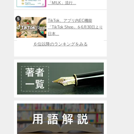
「M!LK」流行...
TikTok、アプリ内EC機能
「TikTok Shop」を6月30日より
日本...
６位以降のランキングをみる