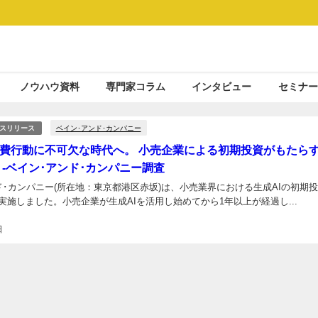
ノウハウ資料
専門家コラム
インタビュー
セミナー
ベイン･アンド･カンパニー
スリリース
消費行動に不可欠な時代へ。 小売企業による初期投資がもたら
 -ベイン･アンド･カンパニー調査
ド･カンパニー(所在地：東京都港区赤坂)は、小売業界における生成AIの初期
実施しました。小売企業が生成AIを活用し始めてから1年以上が経過し...
日