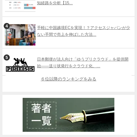
知経路を分析【15...
手軽に中国越境ECを実現！？アクセスジャパンが少
ない手間で売上を伸ばした方法...
日本郵便が法人向け「ゆうプリクラウド」を提供開
始――送り状発行をクラウド化、...
６位以降のランキングをみる