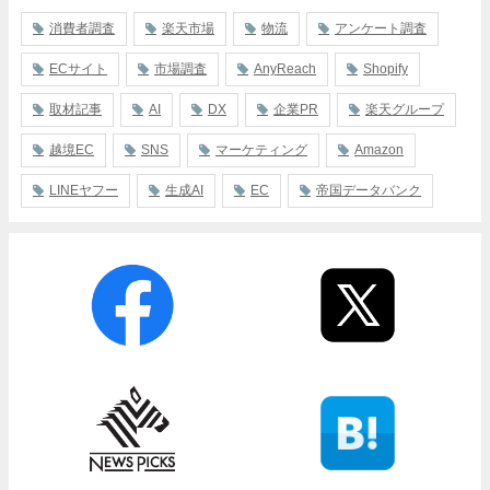
消費者調査
楽天市場
物流
アンケート調査
ECサイト
市場調査
AnyReach
Shopify
取材記事
AI
DX
企業PR
楽天グループ
越境EC
SNS
マーケティング
Amazon
LINEヤフー
生成AI
EC
帝国データバンク