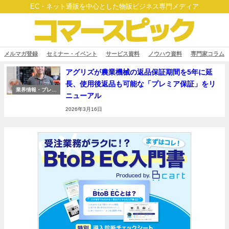
EC・ネット通販を中心とした物販ビジネス専門メディア
メルマガ登録
セミナー・イベント
サービス資料
ノウハウ資料
専門家コラム
アグリズが農業機械の返品保証期間を5年に延
長、使用後返品も可能な「プレミア保証」をリ
業界情報・プレス
ニューアル
リリース
2026年3月16日