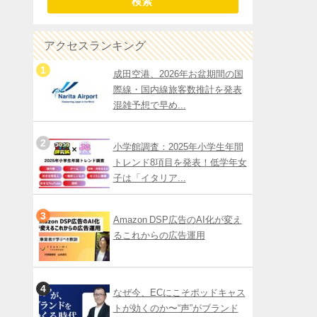
検索
アクセスランキング
成田空港、2026年お盆期間の国
際線・国内線旅客数推計を発表
混雑予想で早め...
小学館調査：2025年小学生年間
トレンド8項目を発表！低学年女
子は「イタリア...
Amazon DSP広告のAI化が変え
るこれからの広告運用
なぜ今、ECにこそポッドキャス
トが効くのか〜“声”がブランド