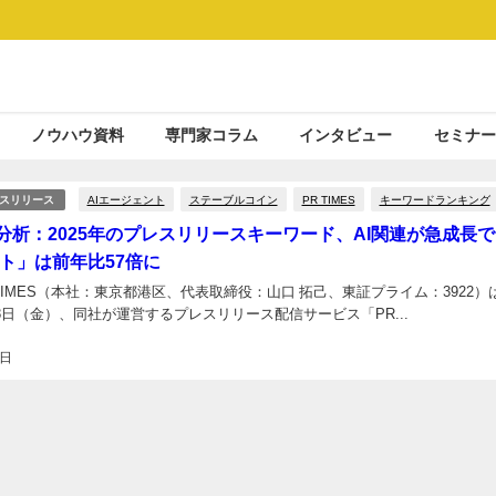
ノウハウ資料
専門家コラム
インタビュー
セミナー
AIエージェント
ステーブルコイン
PR TIMES
キーワードランキング
スリリース
ES分析：2025年のプレスリリースキーワード、AI関連が急成長で
ト」は前年比57倍に
TIMES（本社：東京都港区、代表取締役：山口 拓己、東証プライム：3922）
月28日（金）、同社が運営するプレスリリース配信サービス「PR...
8日