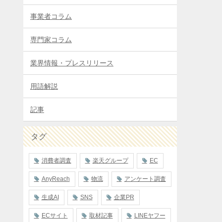
事業者コラム
専門家コラム
業界情報・プレスリリース
用語解説
記事
タグ
消費者調査
楽天グループ
EC
AnyReach
物流
アンケート調査
生成AI
SNS
企業PR
ECサイト
取材記事
LINEヤフー