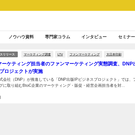
ノウハウ資料
専門家コラム
インタビュー
セミナー
マーケティング調査
LTV
ファンマーケティング
大日本印刷
スリリース
業マーケティング担当者のファンマーケティング実態調査、DNP
スプロジェクトが実施
式会社（DNP）が推進している「DNP出版IPビジネスプロジェクト」では、
グに取り組むBtoC企業のマーケティング・販促・経営企画担当者を対...
日