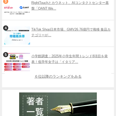
RightTouchとカウネット、AIコンタクトセンター基
盤「QANT We...
TikTok Shop日本市場、GMV26.76億円で推移 食品カ
テゴリーが...
小学館調査：2025年小学生年間トレンド8項目を発
表！低学年女子は「イタリア...
６位以降のランキングをみる