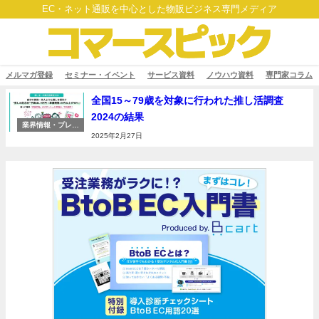
EC・ネット通販を中心とした物販ビジネス専門メディア
メルマガ登録
セミナー・イベント
サービス資料
ノウハウ資料
専門家コラム
全国15～79歳を対象に行われた推し活調査
2024の結果
業界情報・プレス
リリース
2025年2月27日