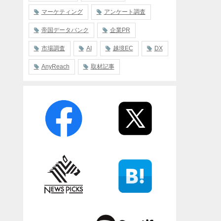
マーケティング
アンケート調査
帝国データバンク
企業PR
市場調査
AI
越境EC
DX
AnyReach
取材記事