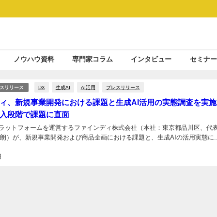
ノウハウ資料
専門家コラム
インタビュー
セミナー
DX
生成AI
AI活用
プレスリリース
スリリース
ィ、新規事業開発における課題と生成AI活用の実態調査を実施 
入段階で課題に直面
ラットフォームを運営するファインディ株式会社（本社：東京都品川区、代
一朗）が、新規事業開発および商品企画における課題と、生成AIの活用実態に..
日