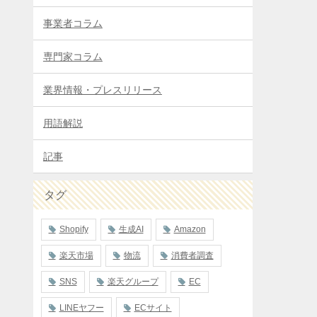
事業者コラム
専門家コラム
業界情報・プレスリリース
用語解説
記事
タグ
Shopify
生成AI
Amazon
楽天市場
物流
消費者調査
SNS
楽天グループ
EC
LINEヤフー
ECサイト