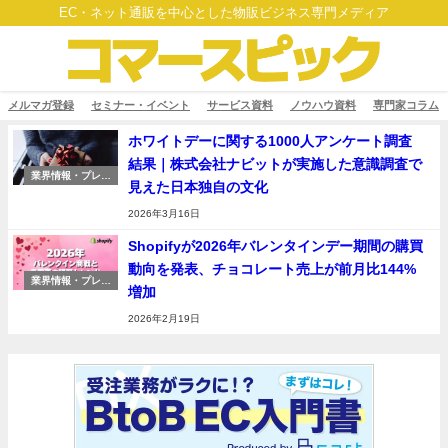
EC・ネット通販を中心とした物販ビジネス専門メディア
メルマガ登録
セミナー・イベント
サービス資料
ノウハウ資料
専門家コラム
ホワイトデーに関する1000人アンケート調査
結果｜株式会社ナビットが実施した意識調査で
業界情報・プレス
見えた日本独自の文化
リリース
2026年3月16日
Shopifyが2026年バレンタインデー期間の購買
動向を発表、チョコレート売上が前月比144%
業界情報・プレス
増加
リリース
2026年2月19日