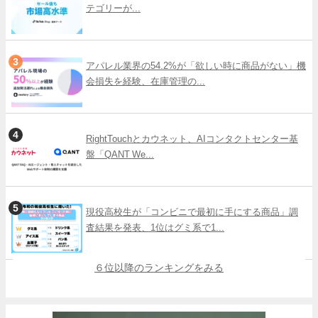
テゴリーが...
アパレル業界の54.2%が「欲しい時に商品がない」機
会損失を経験、在庫管理の...
RightTouchとカウネット、AIコンタクトセンター基
盤「QANT We...
現役高校生が「コンビニで最初に手にする商品」調
査結果を発表、1位はグミ系で1...
６位以降のランキングをみる