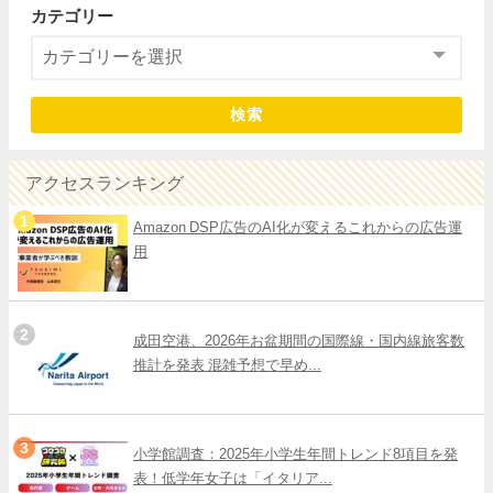
カテゴリー
検索
アクセスランキング
Amazon DSP広告のAI化が変えるこれからの広告運
用
成田空港、2026年お盆期間の国際線・国内線旅客数
推計を発表 混雑予想で早め...
小学館調査：2025年小学生年間トレンド8項目を発
表！低学年女子は「イタリア...