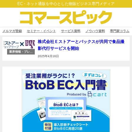
EC・ネット通販を中心とした物販ビジネス専門メディア
メルマガ登録
セミナー・イベント
サービス資料
ノウハウ資料
専門家コラム
株式会社Ｅストアーとバックスが共同で食品撮
影代行サービスを開始
業界情報・プレス
リリース
2025年4月16日