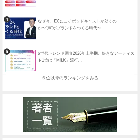
なぜ今、ECにこそポッドキャストが効くの
か〜“声”がブランドをつくる時代〜
α世代トレンド調査2026年上半期、好きなアーティス
ト1位は「M!LK」流行...
６位以降のランキングをみる