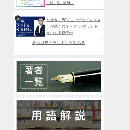
「M!LK」流行...
なぜ今、ECにこそポッドキャス
トが効くのか〜“声”がブランド
をつくる時代〜
６位以降のランキングをみる