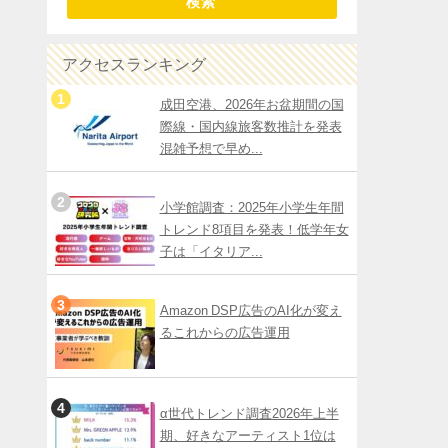
検索
アクセスランキング
成田空港、2026年お盆期間の国
際線・国内線旅客数推計を発表
混雑予想で早め...
小学館調査：2025年小学生年間
トレンド8項目を発表！低学年女
子は「イタリア...
Amazon DSP広告のAI化が変え
るこれからの広告運用
α世代トレンド調査2026年上半
期、好きなアーティスト1位は