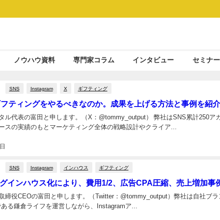
ノウハウ資料
専門家コラム
インタビュー
セミナー
SNS
Instagram
X
ギフティング
ギフティングをやるべきなのか。成果を上げる方法と事例を紹
ル代表の富田と申します。（X：@tommy_output） 弊社はSNS累計250ア
ースの実績のもとマーケティング全体の戦略設計やクライア...
0日
SNS
Instagram
インハウス
ギフティング
グインハウス化により、費用1/2、広告CPA圧縮、売上増加事
締役CEOの富田と申します。（Twitter：@tommy_output）弊社は自社ブ
ある鎌倉ライフを運営しながら、Instagramア...