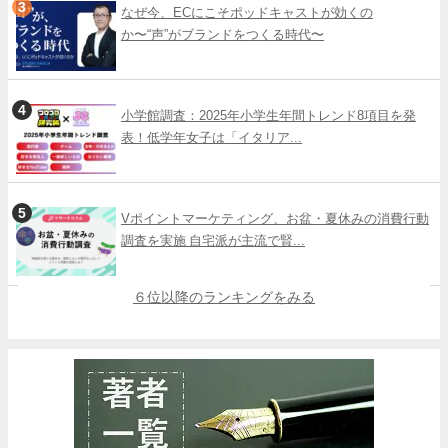
なぜ今、ECにこそポッドキャストが効くの
か〜“声”がブランドをつくる時代〜
小学館調査：2025年小学生年間トレンド8項目を発
表！低学年女子は「イタリア...
Vポイントマーケティング、お盆・夏休みの消費行動
調査を実施 自宅派が主流で賢...
６位以降のランキングをみる