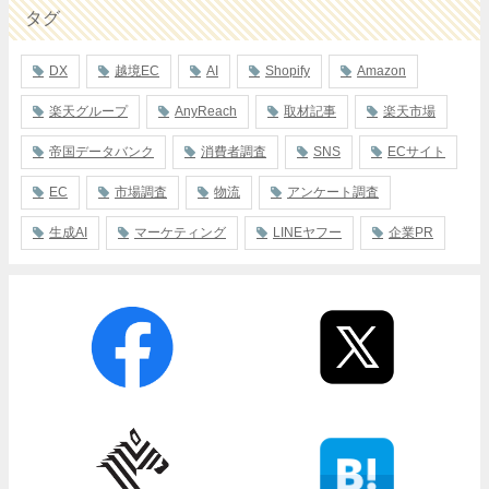
タグ
DX
越境EC
AI
Shopify
Amazon
楽天グループ
AnyReach
取材記事
楽天市場
帝国データバンク
消費者調査
SNS
ECサイト
EC
市場調査
物流
アンケート調査
生成AI
マーケティング
LINEヤフー
企業PR