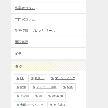
事業者コラム
専門家コラム
業界情報・プレスリリース
用語解説
記事
タグ
EC
越境EC
マーケティング
物流
アンケート調査
SNS
生成AI
AI
Amazon
帝国データバンク
市場調査