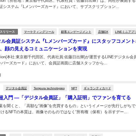
ivion（所在地：東京都千代田区、代表社員：佐藤日出輝）は、同社が展開するL
証システム『Lメンバーズカード』において、サブスクリプション...
マーケティングツール
顧客エンゲージメント
店舗DX
LINEミニアプ
スリリース
ジタル会員証システム『Lメンバーズカード』にスタッフコメント
、顔の見えるコミュニケーションを実現
ivion(本社:東京都千代田区、代表社員:佐藤日出輝)が運営するLINEデジタル会
ンバーズカード』において、会員証画面に店舗スタッフから...
日
デジタル会員証
Tempura technologies
NFT
ギャランティカード
 EC 超入門 —「デジタル会員証」「購入証明」でファンを育てる
言葉を聞くと、「高額な“画像”を売買するもの」というイメージが先行しがちで
おけるNFTの本質は、画像そのものではなく“所有権（保有）を示すデー...