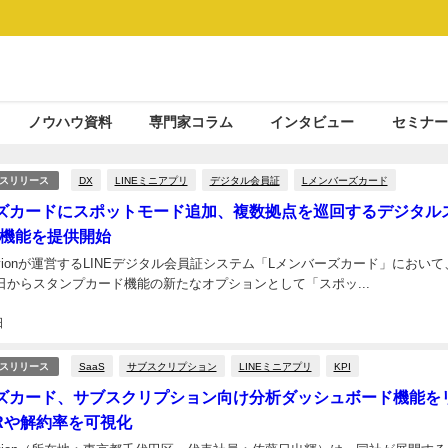
ノウハウ資料
専門家コラム
インタビュー
セミナー
DX
LINEミニアプリ
デジタル会員証
Lメンバーズカード
スリリース
ズカードにスポットモード追加、複数拠点を巡回するデジタル
機能を提供開始
ivionが運営するLINEデジタル会員証システム「Lメンバーズカード」において
17日からスタンプカード機能の新たなオプションとして「スポッ...
日
SaaS
サブスクリプション
LINEミニアプリ
KPI
スリリース
ズカード、サブスクリプション向け分析ダッシュボード機能を
Rや解約率を可視化