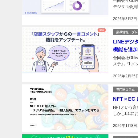
合同会社Obl
デジタル会員
2026年3月2日
業界情報・プレ
LINEデ
機能を追加
合同会社Obl
ステム『Lメ
2026年2月25
専門家コラム
NFT ×
NFTという
しかしECに
2026年1月8日