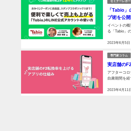
セミナーレポー
「Tabi
プ術を公開
イベントの概要
る「Tabio
2023年6月5日
専門家コラム
実店舗のF
アフターコロ
自粛期間を経
2023年4月11