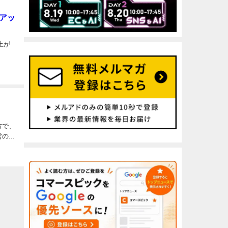
上アッ
上が
方で、
...