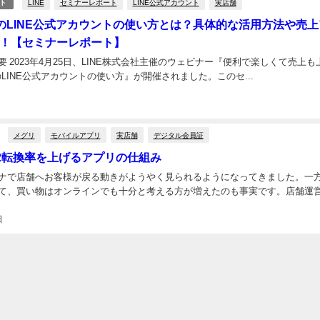
LINE
セミナーレポート
LINE公式アカウント
実店舗
ト
o」のLINE公式アカウントの使い方とは？具体的な活用方法や売
！【セミナーレポート】
 2023年4月25日、LINE株式会社主催のウェビナー『便利で楽しくて売上も
」のLINE公式アカウントの使い方』が開催されました。このセ...
メグリ
モバイルアプリ
実店舗
デジタル会員証
2転換率を上げるアプリの仕組み
ナで店舗へお客様が戻る動きがようやく見られるようになってきました。一
て、買い物はオンラインでも十分と考える方が増えたのも事実です。店舗運営の
日