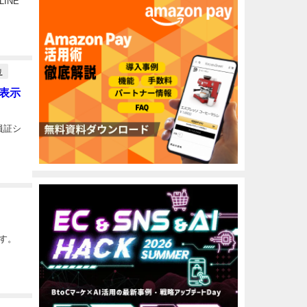
INE
リ
表示
員証シ
す。