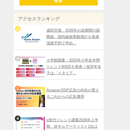
検索
アクセスランキング
成田空港、2026年お盆期間の国
際線・国内線旅客数推計を発表
混雑予想で早め...
小学館調査：2025年小学生年間
トレンド8項目を発表！低学年女
子は「イタリア...
Amazon DSP広告のAI化が変え
るこれからの広告運用
α世代トレンド調査2026年上半
期、好きなアーティスト1位は