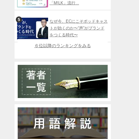
「M!LK」流行...
なぜ今、ECにこそポッドキャス
トが効くのか〜“声”がブランド
をつくる時代〜
６位以降のランキングをみる