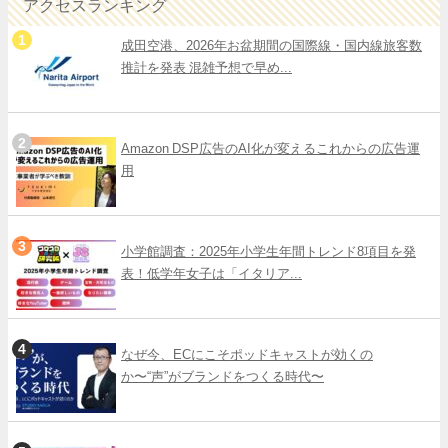
アクセスランキング
成田空港、2026年お盆期間の国際線・国内線旅客数
推計を発表 混雑予想で早め...
Amazon DSP広告のAI化が変えるこれからの広告運
用
小学館調査：2025年小学生年間トレンド8項目を発
表！低学年女子は「イタリア...
なぜ今、ECにこそポッドキャストが効くの
か〜“声”がブランドをつくる時代〜