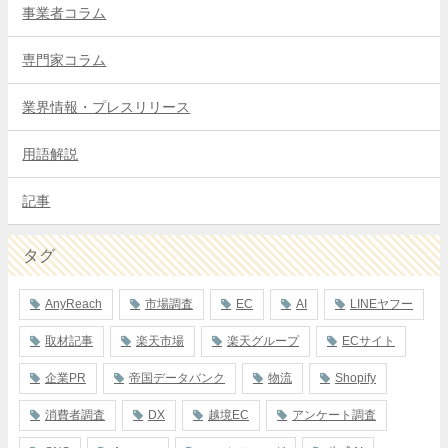
事業者コラム
専門家コラム
業界情報・プレスリリース
用語解説
記事
タグ
AnyReach
市場調査
EC
AI
LINEヤフー
取材記事
楽天市場
楽天グループ
ECサイト
企業PR
帝国データバンク
物流
Shopify
消費者調査
DX
越境EC
アンケート調査