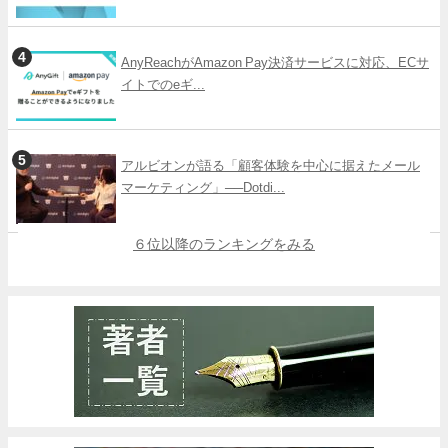
AnyReachがAmazon Pay決済サービスに対応、ECサ
イトでのeギ...
アルビオンが語る「顧客体験を中心に据えたメール
マーケティング」──Dotdi...
６位以降のランキングをみる