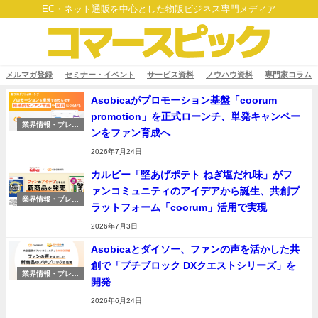
EC・ネット通販を中心とした物販ビジネス専門メディア
メルマガ登録
セミナー・イベント
サービス資料
ノウハウ資料
専門家コラム
Asobicaがプロモーション基盤「coorum
promotion」を正式ローンチ、単発キャンペー
業界情報・プレス
ンをファン育成へ
リリース
2026年7月24日
カルビー「堅あげポテト ねぎ塩だれ味」がフ
ァンコミュニティのアイデアから誕生、共創プ
業界情報・プレス
ラットフォーム「coorum」活用で実現
リリース
2026年7月3日
Asobicaとダイソー、ファンの声を活かした共
創で「プチブロック DXクエストシリーズ」を
業界情報・プレス
開発
リリース
2026年6月24日