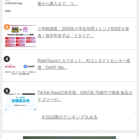
索から購入まで、コ...
小学館調査：2025年小学生年間トレンド8項目を発
表！低学年女子は「イタリア...
RightTouchとカウネット、AIコンタクトセンター基
盤「QANT We...
TikTok Shop日本市場、GMV26.76億円で推移 食品カ
テゴリーが...
６位以降のランキングをみる