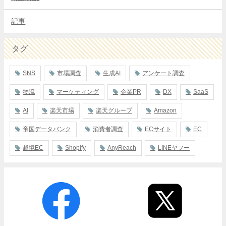
記事
タグ
SNS
市場調査
生成AI
アンケート調査
物流
マーケティング
企業PR
DX
SaaS
AI
楽天市場
楽天グループ
Amazon
帝国データバンク
消費者調査
ECサイト
EC
越境EC
Shopify
AnyReach
LINEヤフー