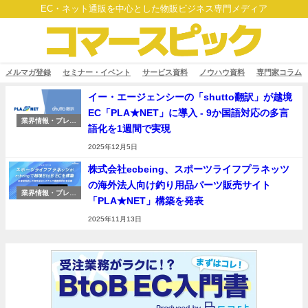
EC・ネット通販を中心とした物販ビジネス専門メディア
メルマガ登録
セミナー・イベント
サービス資料
ノウハウ資料
専門家コラム
イー・エージェンシーの「shutto翻訳」が越境
EC「PLA★NET」に導入 - 9か国語対応の多言
業界情報・プレス
語化を1週間で実現
リリース
2025年12月5日
株式会社ecbeing、スポーツライフプラネッツ
の海外法人向け釣り用品パーツ販売サイト
業界情報・プレス
「PLA★NET」構築を発表
リリース
2025年11月13日