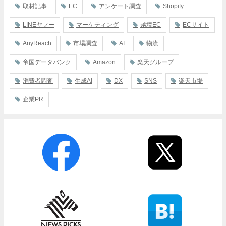
取材記事
EC
アンケート調査
Shopify
LINEヤフー
マーケティング
越境EC
ECサイト
AnyReach
市場調査
AI
物流
帝国データバンク
Amazon
楽天グループ
消費者調査
生成AI
DX
SNS
楽天市場
企業PR