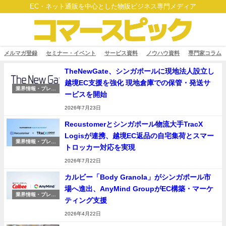
EC・ネット通販を中心とした物販ビジネス専門メディア
メルマガ登録
セミナー・イベント
サービス資料
ノウハウ資料
専門家コラム
TheNewGate、シンガポールに現地法人設立し
越境EC支援を強化 現地倉庫での保管・発送サ
業界情報・プレス
ービスを開始
リリース
2026年7月23日
Recustomerとシンガポール物流大手TracX
Logisが連携、越境EC返品の自宅集荷とスマー
業界情報・プレス
トロッカー対応を実現
リリース
2026年7月22日
カルビー「Body Granola」がシンガポール市
場へ進出、AnyMind GroupがEC構築・マーケ
業界情報・プレス
ティング支援
リリース
2026年4月22日