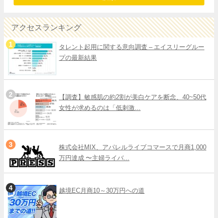
アクセスランキング
タレント起用に関する意向調査 – エイスリーグルー
プの最新結果
【調査】敏感肌の約2割が美白ケアを断念、40~50代
女性が求めるのは「低刺激...
株式会社MIX、アパレルライブコマースで月商1,000
万円達成 〜主婦ライバ...
越境EC月商10～30万円への道