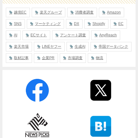
越境EC
楽天グループ
消費者調査
Amazon
SNS
マーケティング
DX
Shopify
EC
AI
ECサイト
アンケート調査
AnyReach
楽天市場
LINEヤフー
生成AI
帝国データバンク
取材記事
企業PR
市場調査
物流