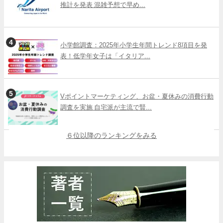
推計を発表 混雑予想で早め...
小学館調査：2025年小学生年間トレンド8項目を発
表！低学年女子は「イタリア...
Vポイントマーケティング、お盆・夏休みの消費行動
調査を実施 自宅派が主流で賢...
６位以降のランキングをみる