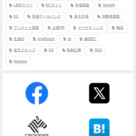
LINEヤフー
ECサイト
市場調査
Shopify
EC
帝国データバンク
楽天市場
消費者調査
アンケート調査
企業PR
マーケティング
物流
生成AI
AnyReach
AI
越境EC
楽天グループ
DX
取材記事
SNS
Amazon