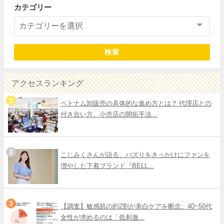
カテゴリー
検索
アクセスランキング
ベトナム卸販売の具体的な進め方とは？ 代理店との
付き合い方、小売店の開拓手法...
こじみくさんが語る、バズりをきっかけにファンを
増やした下着ブランド『BELL...
【調査】敏感肌の約2割が美白ケアを断念、40~50代
女性が求めるのは「低刺激...