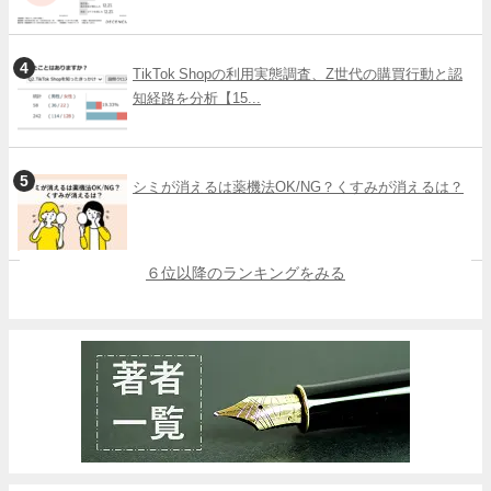
TikTok Shopの利用実態調査、Z世代の購買行動と認
知経路を分析【15...
シミが消えるは薬機法OK/NG？くすみが消えるは？
６位以降のランキングをみる