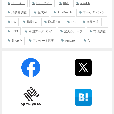
ECサイト
LINEヤフー
物流
企業PR
消費者調査
生成AI
AnyReach
マーケティング
DX
越境EC
取材記事
EC
楽天市場
SNS
帝国データバンク
楽天グループ
市場調査
Shopify
アンケート調査
Amazon
AI