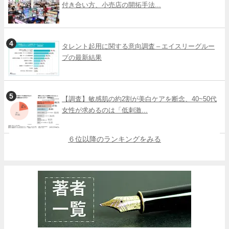
付き合い方、小売店の開拓手法...
タレント起用に関する意向調査 – エイスリーグルー
プの最新結果
【調査】敏感肌の約2割が美白ケアを断念、40~50代
女性が求めるのは「低刺激...
６位以降のランキングをみる