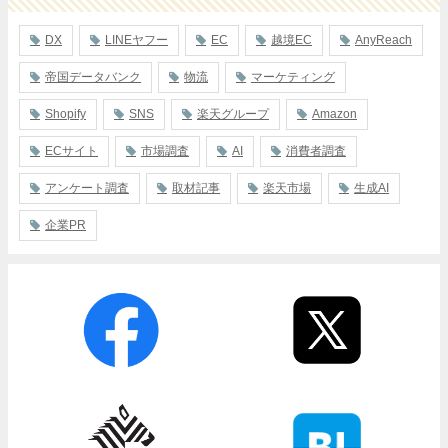
DX
LINEヤフー
EC
越境EC
AnyReach
帝国データバンク
物流
マーケティング
Shopify
SNS
楽天グループ
Amazon
ECサイト
市場調査
AI
消費者調査
アンケート調査
取材記事
楽天市場
生成AI
企業PR