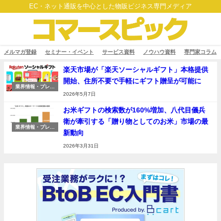
EC・ネット通販を中心とした物販ビジネス専門メディア
メルマガ登録
セミナー・イベント
サービス資料
ノウハウ資料
専門家コラム
楽天市場が「楽天ソーシャルギフト」本格提供
開始、住所不要で手軽にギフト贈呈が可能に
業界情報・プレス
リリース
2026年5月7日
お米ギフトの検索数が160%増加、八代目儀兵
衛が牽引する「贈り物としてのお米」市場の最
業界情報・プレス
新動向
リリース
2026年3月31日