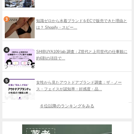
知識ゼロから水着ブランドをECで販売できた理由と
は？ Shopify・スピー...
SHIBUYA109 lab.調査：Z世代と上司世代の仕事観に
約6割の項目で...
女性から見たアウトドアブランド調査：ザ・ノー
ス・フェイスが認知率・好感度・品...
６位以降のランキングをみる