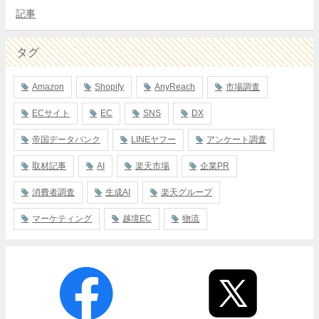
記事
タグ
Amazon
Shopify
AnyReach
市場調査
ECサイト
EC
SNS
DX
帝国データバンク
LINEヤフー
アンケート調査
取材記事
AI
楽天市場
企業PR
消費者調査
生成AI
楽天グループ
マーケティング
越境EC
物流