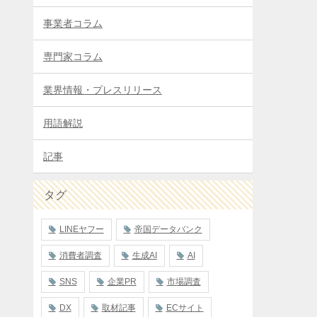
事業者コラム
専門家コラム
業界情報・プレスリリース
用語解説
記事
タグ
LINEヤフー
帝国データバンク
消費者調査
生成AI
AI
SNS
企業PR
市場調査
DX
取材記事
ECサイト