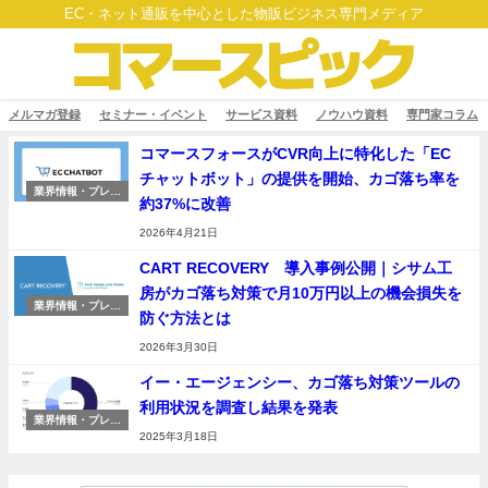
EC・ネット通販を中心とした物販ビジネス専門メディア
メルマガ登録
セミナー・イベント
サービス資料
ノウハウ資料
専門家コラム
コマースフォースがCVR向上に特化した「EC
チャットボット」の提供を開始、カゴ落ち率を
業界情報・プレス
約37%に改善
リリース
2026年4月21日
CART RECOVERY®導入事例公開｜シサム工
房がカゴ落ち対策で月10万円以上の機会損失を
業界情報・プレス
防ぐ方法とは
リリース
2026年3月30日
イー・エージェンシー、カゴ落ち対策ツールの
利用状況を調査し結果を発表
業界情報・プレス
リリース
2025年3月18日