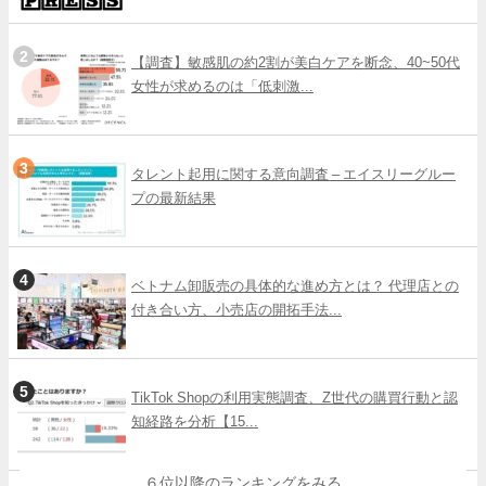
【調査】敏感肌の約2割が美白ケアを断念、40~50代
女性が求めるのは「低刺激...
タレント起用に関する意向調査 – エイスリーグルー
プの最新結果
ベトナム卸販売の具体的な進め方とは？ 代理店との
付き合い方、小売店の開拓手法...
TikTok Shopの利用実態調査、Z世代の購買行動と認
知経路を分析【15...
６位以降のランキングをみる