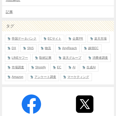
記事
タグ
帝国データバンク
ECサイト
企業PR
楽天市場
DX
SNS
物流
AnyReach
越境EC
LINEヤフー
取材記事
楽天グループ
消費者調査
市場調査
Shopify
EC
AI
生成AI
Amazon
アンケート調査
マーケティング