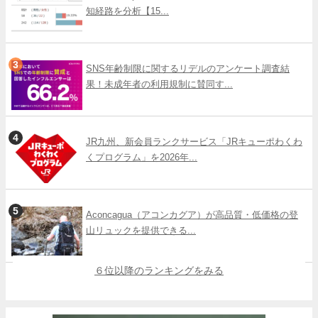
知経路を分析【15...
SNS年齢制限に関するリデルのアンケート調査結
果！未成年者の利用規制に賛同す...
JR九州、新会員ランクサービス「JRキューポわくわ
くプログラム」を2026年...
Aconcagua（アコンカグア）が高品質・低価格の登
山リュックを提供できる...
６位以降のランキングをみる