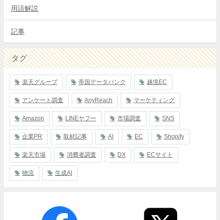
用語解説
記事
タグ
楽天グループ
帝国データバンク
越境EC
アンケート調査
AnyReach
マーケティング
Amazon
LINEヤフー
市場調査
SNS
企業PR
取材記事
AI
EC
Shopify
楽天市場
消費者調査
DX
ECサイト
物流
生成AI