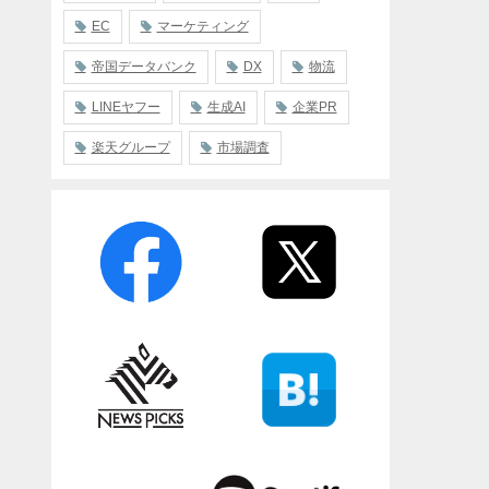
EC
マーケティング
帝国データバンク
DX
物流
LINEヤフー
生成AI
企業PR
楽天グループ
市場調査