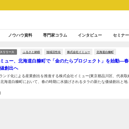
ノウハウ資料
専門家コラム
インタビュー
セミナー
ふるさと納税
地域活性化
株式会社イミュー
北海道白糠町
スリリース
ミュー、北海道白糠町で「金のたらプロジェクト」を始動―春
値創出へ
ランド化による産業創出を推進する株式会社イミュー(東京都品川区、代表取締
、北海道白糠町において、春の時期に水揚げされるタラの新たな価値創出と地..
日