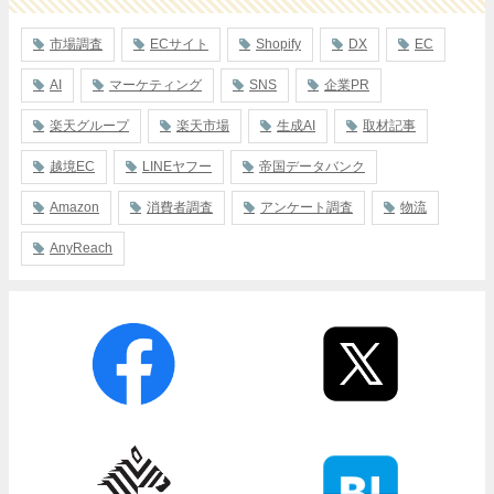
市場調査
ECサイト
Shopify
DX
EC
AI
マーケティング
SNS
企業PR
楽天グループ
楽天市場
生成AI
取材記事
越境EC
LINEヤフー
帝国データバンク
Amazon
消費者調査
アンケート調査
物流
AnyReach