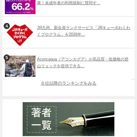
果！未成年者の利用規制に賛同す...
JR九州、新会員ランクサービス「JRキューポわくわ
くプログラム」を2026年...
Aconcagua（アコンカグア）が高品質・低価格の登
山リュックを提供できる...
６位以降のランキングをみる