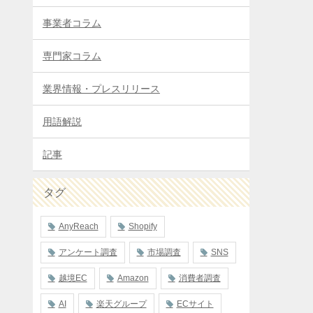
事業者コラム
専門家コラム
業界情報・プレスリリース
用語解説
記事
タグ
AnyReach
Shopify
アンケート調査
市場調査
SNS
越境EC
Amazon
消費者調査
AI
楽天グループ
ECサイト