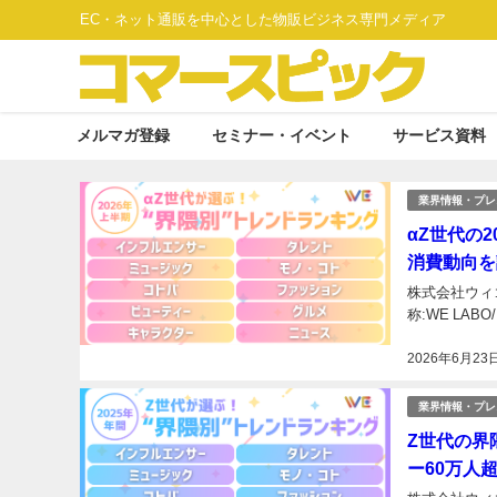
EC・ネット通販を中心とした物販ビジネス専門メディア
メルマガ登録
セミナー・イベント
サービス資料
業界情報・プレ
αZ世代の
消費動向を
株式会社ウィゴ
称:WE LA
2026年6月23
業界情報・プレ
Z世代の界
ー60万人