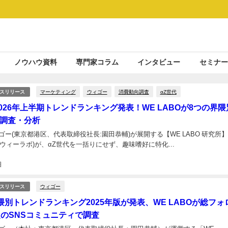
ノウハウ資料
専門家コラム
インタビュー
セミナー
マーケティング
ウィゴー
消費動向調査
αZ世代
スリリース
2026年上半期トレンドランキング発表！WE LABOが8つの界隈
調査・分析
ー(東京都港区、代表取締役社長:園田恭輔)が展開する【WE LABO 研究所】
BO/ウィーラボ)が、αZ世代を一括りにせず、趣味嗜好に特化...
日
ウィゴー
スリリース
隈別トレンドランキング2025年版が発表、WE LABOが総フォ
超のSNSコミュニティで調査