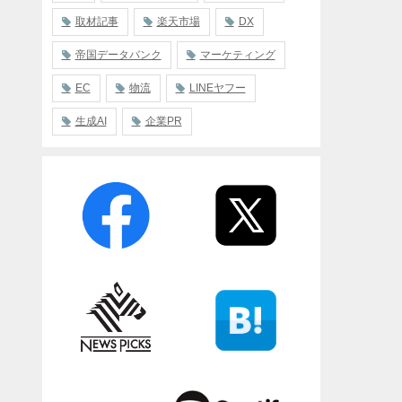
取材記事
楽天市場
DX
帝国データバンク
マーケティング
EC
物流
LINEヤフー
生成AI
企業PR