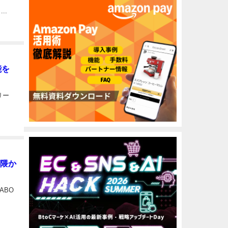
..
能を
リー
界隈か
ABO