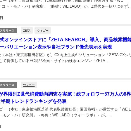
ゴー（本社：東京都港区、代表取締役社長：園田恭輔）が運営する「WE
・コト・モノ・バ］研究所」（略称：WE LABO）が、Z世代を一括りにせず、.
3日
ZETA
ウィゴー
スリリース
式オンラインストアに「ZETA SEARCH」導入、商品検索機
ーバリエーション表示や自社ブランド優先表示を実現
社（本社：東京都世田谷区）が、CX向上生成AIソリューション「ZETA CXシ
て提供しているEC商品検索・サイト内検索エンジン「ZETA ...
ウィゴー
スリリース
BOが界隈別Z世代消費動向調査を実施！総フォロワー57万人の8
年上半期トレンドランキングを発表
ゴー（本社：東京都港区芝浦 代表取締役社長：園田恭輔）が運営する「WE L
モノ・バ］研究所」（略称：WE LABO（ウィー ラボ））が、...
日